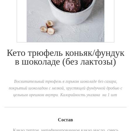
Кето трюфель коньяк/фундук
в шоколаде (без лактозы)
Восхитительный трюфель в горьком шоколаде без сахара,
покрытый шоколадом с мелкой, хрустящей фундучной дробью с
цельным орешком внутри. Калорийность указана на 1 шт
Состав
Какао тертое, нерафинированное какао масло, смесь