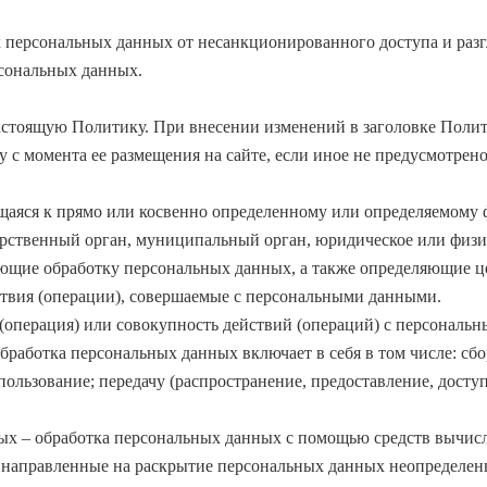
х персональных данных от несанкционированного доступа и раз
рсональных данных.
настоящую Политику. При внесении изменений в заголовке Полит
у с момента ее размещения на сайте, если иное не предусмотре
аяся к прямо или косвенно определенному или определяемому 
арственный орган, муниципальный орган, юридическое или физич
ющие обработку персональных данных, а также определяющие це
твия (операции), совершаемые с персональными данными.
(операция) или совокупность действий (операций) с персональ
бработка персональных данных включает в себя в том числе: сбо
пользование; передачу (распространение, предоставление, доступ
ых – обработка персональных данных с помощью средств вычис
 направленные на раскрытие персональных данных неопределен