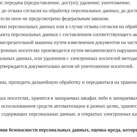
е; передача (предоставление, доступ); удаление; уничтожение.
 до отзыва согласия на обработку персональных данных; до до
 если иное не предусмотрено федеральным законом.
тки персональных данных или в случае отзыва согласия на обр
екта персональных данных с составлением соответствующего а
магорезательной машины путем измельчения документов на част
тронных носителях производится путем механического нарушени
альных данных, или удалением с электронных носителей метода
тверждается документально актом об уничтожении носителей.
ы, проходить дальнейшую обработку и передаваться на хранени
х носителях, хранятся в запираемых шкафах либо в запираемы
использованием средств автоматизации в разных целях, хранятс
в, содержащих персональные данные, в открытых электронных к
ния безопасности персональных данных, оценка вреда, кото