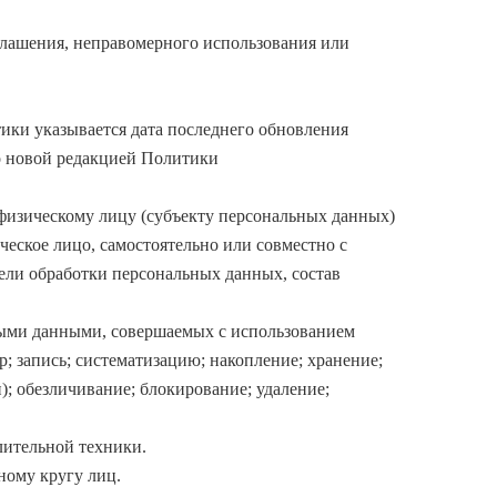
глашения, неправомерного использования или
ики указывается дата последнего обновления
но новой редакцией Политики
физическому лицу (субъекту персональных данных)
еское лицо, самостоятельно или совместно с
ли обработки персональных данных, состав
ными данными, совершаемых с использованием
р; запись; систематизацию; накопление; хранение;
); обезличивание; блокирование; удаление;
лительной техники.
ному кругу лиц.